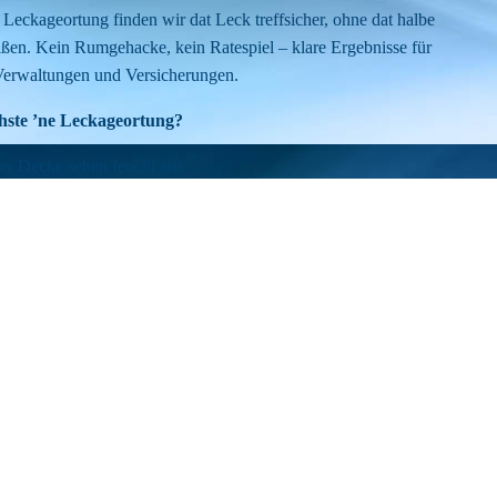
Leckageortung finden wir dat Leck treffsicher, ohne dat halbe
ßen. Kein Rumgehacke, kein Ratespiel – klare Ergebnisse für
Verwaltungen und Versicherungen.
ste ’ne Leckageortung?
r Decke sehen feucht aus
lt oder Schimmel macht sich breit
hler dreht am Rad
haden da, Ursache keine Ahnung
pariert, aber dat Problem is immer noch da
s Geld verbrennen. Je eher wir dat Leck finden, desto
 hasse hinterher.
on uns?
e, wo dat Problem sitzt
e Doku für Versicherung oder Verwaltung