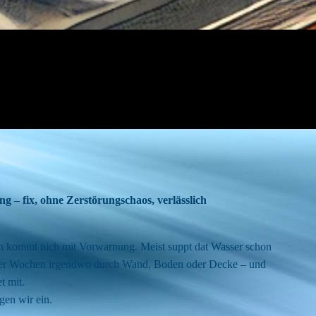
g – fix, ohne Zerstörungschaos, verlässlich
n kommt nich mit Vorwarnung. Meist suppt dat Wasser schon
der Wochen irgendwo durch Wand, Boden oder Decke – und
et mit.
gen wir ein.