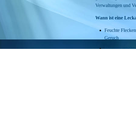
Verwaltungen und Ve
Wann ist eine Leck
Feuchte Flecke
Geruch
Plötzlich erhöh
Ursache
Wiederkehrende 
👉 Warten kostet Gel
der Schaden.
Was du von uns b
✔ Klare Schadenana
✔ Dokumentation für
✔ Konkrete Handlu
✔ Auf Wunsch: Angeb