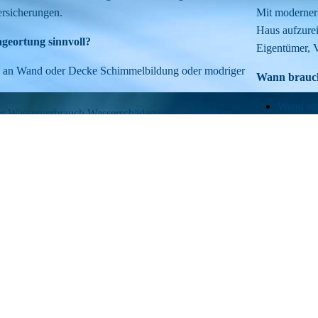
rsicherungen.
Mit moderner 
Haus aufzurei
ageortung sinnvoll?
Eigentümer, 
n an Wand oder Decke Schimmelbildung oder modriger
Wann brauch
Wand ode
ter Wasserverbrauch Wasserschäden ohne erkennbare
Et müffe
Feuchtigkeit trotz Reparatur
Wasserzä
d. Je früher die Ursache gefunden wird, desto kleiner
Wassersc
Schon re
ekommst
👉 Abwarten i
lyse
weniger Ärger
 Versicherung oder Verwaltung
Wat krisse v
ngsempfehlung
✔ Klare Ansag
ot für die Reparatur aus einer Hand
✔ Ordentlich