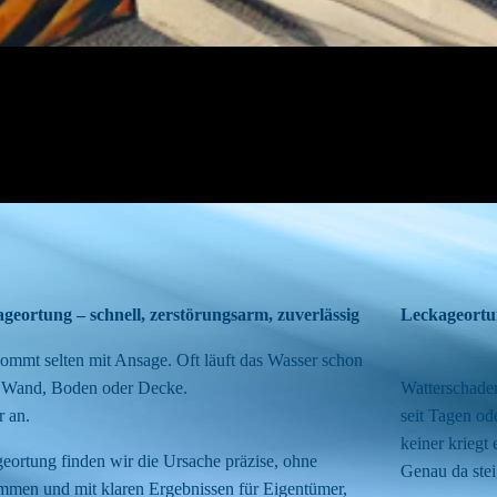
ageortung – schnell, zerstörungsarm, zuverlässig
Leckageortun
mmt selten mit Ansage. Oft läuft das Wasser schon
in Wand, Boden oder Decke.
Watterschade
r an.
seit Tagen o
keiner kriegt 
ortung finden wir die Ursache präzise, ohne
Genau da stei
mmen und mit klaren Ergebnissen für Eigentümer,